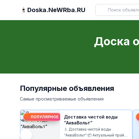
Doska.NeWRba.RU
Доска 
Популярные объявления
Самые просматриваемые объявления
вка чистой воды
Мороженое
ПОПУЛЯРНОЕ
Вольт”
тавка чистой воды
Продаю мороженое 
Другое
уальный прайс
в вафельном стакане