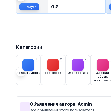
егориям потребителей:
36 шт за 2000 руб и
0 ₽
ые кате...
полосатик (...
Продаю
Категории
1
9
7
1
Недвижимость
Транспорт
Электроника
Одежда,
обувь,
аксессуар
Объявления автора: Admin
Все объявления этого пользователя