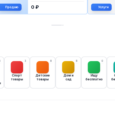
 мороженое
*Ремонт и диагностика
0 ₽
стиральных...
Услуги
1
3
8
8
0
Спорт
Детские
Дом и
Ищу
товары
товары
сад
бесплатно
бе
ы