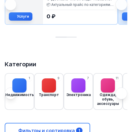
Д
📦 Актуальный прайс по категориям
потребителей: ✅Льготные кате...
0 ₽
Услуги
Категории
1
9
7
11
Недвижимость
Транспорт
Электроника
Одежда,
обувь,
аксессуары
Фильтры и сортировка
1