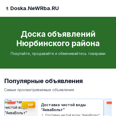
Doska.NeWRba.RU
Доска объявлений
Нюрбинского района
Покупайте, продавайте и обменивайтесь товарами
Популярные объявления
Самые просматриваемые объявления
Доставка чистой воды
VIP
“АкваВольт”
💧 Доставка чистой воды “АкваВольт”