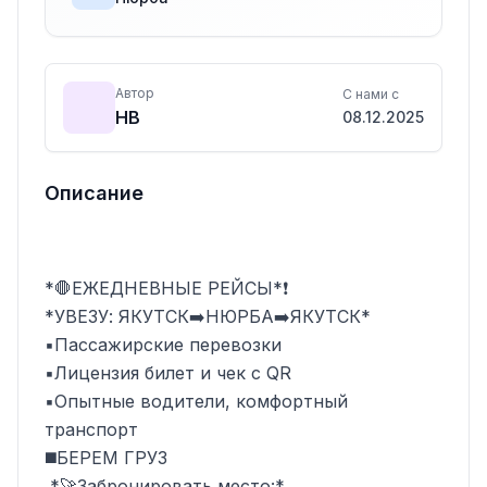
Автор
С нами с
НВ
08.12.2025
Описание
*🛑ЕЖЕДНЕВНЫЕ РЕЙСЫ*❗

*УВЕЗУ: ЯКУТСК➡️НЮРБА➡️ЯКУТСК*

▪️Пассажирские перевозки

▪️Лицензия билет и чек с QR

▪️Опытные водители, комфортный 
транспорт

◼️БЕРЕМ ГРУЗ

 *🚀Забронировать место:*
