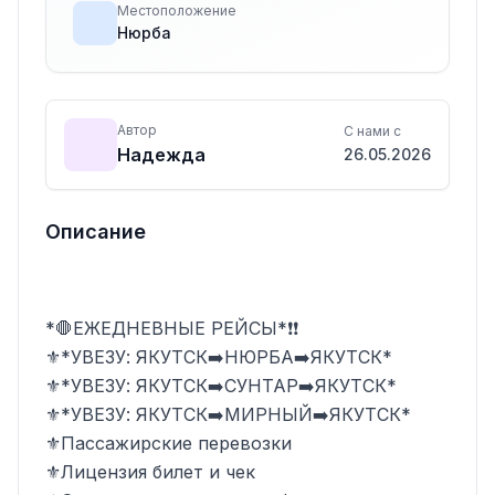
Местоположение
Нюрба
Автор
С нами с
Надежда
26.05.2026
Описание
*🛑ЕЖЕДНЕВНЫЕ РЕЙСЫ*❗❗

⚜️*УВЕЗУ: ЯКУТСК➡️НЮРБА➡️ЯКУТСК*

⚜️*УВЕЗУ: ЯКУТСК➡️СУНТАР➡️ЯКУТСК*

⚜️*УВЕЗУ: ЯКУТСК➡️МИРНЫЙ➡️ЯКУТСК*

⚜️Пассажирские перевозки

⚜️Лицензия билет и чек
