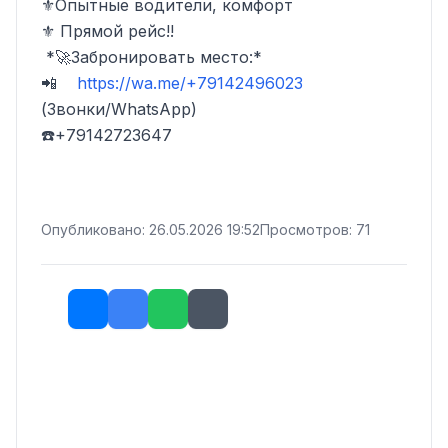
⚜️Опытные водители, комфорт

⚜️ Прямой рейс!!

 *🚀Забронировать место:*

📲    
https://wa.me/+79142496023
(Звонки/WhatsApp)

☎️+79142723647
Опубликовано: 26.05.2026 19:52
Просмотров: 71